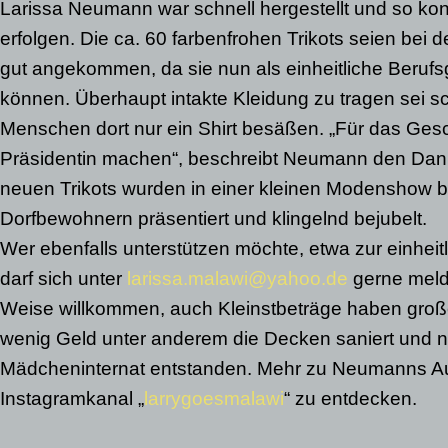
Larissa Neumann war schnell hergestellt und so ko
erfolgen. Die ca. 60 farbenfrohen Trikots seien bei
gut angekommen, da sie nun als einheitliche Beruf
können. Überhaupt intakte Kleidung zu tragen sei s
Menschen dort nur ein Shirt besäßen. „Für das Ges
Präsidentin machen“, beschreibt Neumann den Dank
neuen Trikots wurden in einer kleinen Modenshow b
Dorfbewohnern präsentiert und klingelnd bejubelt.
Wer ebenfalls unterstützen möchte, etwa zur einheit
darf sich unter
larissa.malawi@yahoo.de
gerne melden
Weise willkommen, auch Kleinstbeträge haben große
wenig Geld unter anderem die Decken saniert und 
Mädcheninternat entstanden. Mehr zu Neumanns Aufe
Instagramkanal „
larrygoesmalawi
“ zu entdecken.