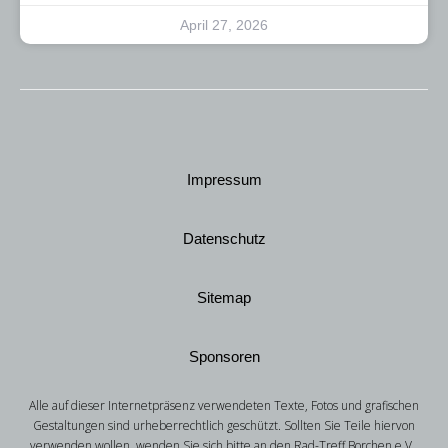
April 27, 2026
Impressum
Datenschutz
Sitemap
Sponsoren
Alle auf dieser Internetpräsenz verwendeten Texte, Fotos und grafischen
Gestaltungen sind urheberrechtlich geschützt. Sollten Sie Teile hiervon
verwenden wollen, wenden Sie sich bitte an den Rad-Treff Borchen e.V..